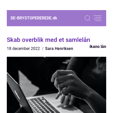
DE-BRYSTOPEREREDE.
dk
Skab overblik med et samlelån
ikano lån
18 december 2022
Sara Henriksen