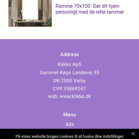
Ramme 70x100: Gør dit hjem
personligt med de rette rammer
Address
web:
www.klikko.dk
Menu
Ads
About Us
På vores website bruges cookies til at huske dine indstillinger,