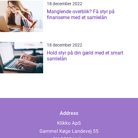
18 december 2022
Manglende overblik? Få styr på
finanserne med et samlelån
18 december 2022
Hold styr på din gæld med et smart
samlelån
Address