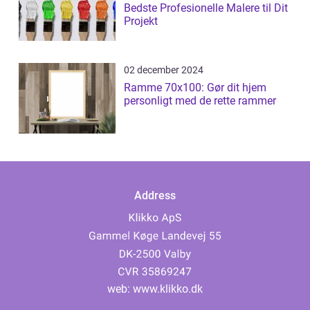
Bedste Profesionelle Malere til Dit
Projekt
02 december 2024
Ramme 70x100: Gør dit hjem
personligt med de rette rammer
Address
web:
www.klikko.dk