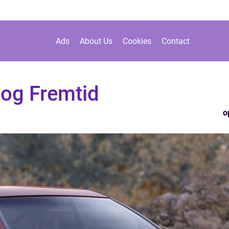
Ads
About Us
Cookies
Contact
 og Fremtid
o