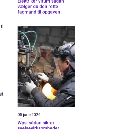
Elektriker virum sådan
vælger du den rette
fagmand til opgaven
til
et
05 june 2026
Wps: sådan sikrer
svejsevirksomheder