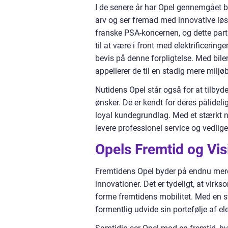
I de senere år har Opel gennemgået b
arv og ser fremad med innovative løsn
franske PSA-koncernen, og dette partn
til at være i front med elektrificerin
bevis på denne forpligtelse. Med bile
appellerer de til en stadig mere milj
Nutidens Opel står også for at tilbyd
ønsker. De er kendt for deres pålideli
loyal kundegrundlag. Med et stærkt n
levere professionel service og vedligeh
Opels Fremtid og Vis
Fremtidens Opel byder på endnu mere 
innovationer. Det er tydeligt, at virks
forme fremtidens mobilitet. Med en 
formentlig udvide sin portefølje af el