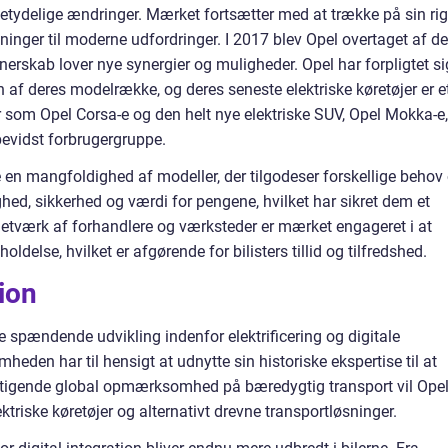
etydelige ændringer. Mærket fortsætter med at trække på sin ri
inger til moderne udfordringer. I 2017 blev Opel overtaget af de
erskab lover nye synergier og muligheder. Opel har forpligtet si
gen af deres modelrække, og deres seneste elektriske køretøjer er e
r som Opel Corsa-e og den helt nye elektriske SUV, Opel Mokka-e,
øbevidst forbrugergruppe.
e en mangfoldighed af modeller, der tilgodeser forskellige behov
ghed, sikkerhed og værdi for pengene, hvilket har sikret dem et
etværk af forhandlere og værksteder er mærket engageret i at
oldelse, hvilket er afgørende for bilisters tillid og tilfredshed.
ion
spændende udvikling indenfor elektrificering og digitale
omheden har til hensigt at udnytte sin historiske ekspertise til at
stigende global opmærksomhed på bæredygtig transport vil Ope
ektriske køretøjer og alternativt drevne transportløsninger.