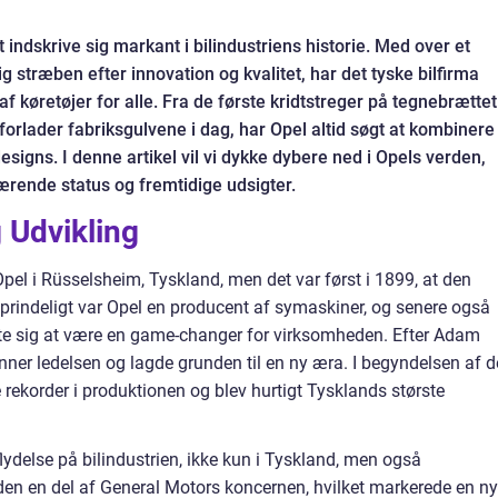
indskrive sig markant i bilindustriens historie. Med over et
g stræben efter innovation og kvalitet, har det tyske bilfirma
 køretøjer for alle. Fra de første kridtstreger på tegnebrættet 
orlader fabriksgulvene i dag, har Opel altid søgt at kombinere
esigns. I denne artikel vil vi dykke dybere ned i Opels verden,
ærende status og fremtidige udsigter.
 Udvikling
pel i Rüsselsheim, Tyskland, men det var først i 1899, at den
 Oprindeligt var Opel en producent af symaskiner, og senere også
 viste sig at være en game-changer for virksomheden. Efter Adam
ner ledelsen og lagde grunden til en ny æra. I begyndelsen af d
rekorder i produktionen og blev hurtigt Tysklands største
ydelse på bilindustrien, ikke kun i Tyskland, men også
eden en del af General Motors koncernen, hvilket markerede en ny