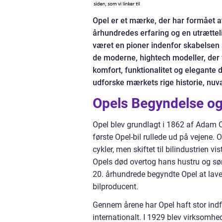
Opel er et mærke, der har formået at 
århundredes erfaring og en utrætteli
været en pioner indenfor skabelsen af
de moderne, hightech modeller, der f
komfort, funktionalitet og elegante d
udforske mærkets rige historie, nuv
Opels Begyndelse og
Opel blev grundlagt i 1862 af Adam O
første Opel-bil rullede ud på vejene.
cykler, men skiftet til bilindustrien
Opels død overtog hans hustru og søn
20. århundrede begyndte Opel at lave 
bilproducent.
Gennem årene har Opel haft stor indfl
internationalt. I 1929 blev virksomh