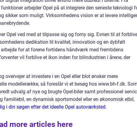
r digital integration bliver endnu mere udbredt i bilerne. Fra
funktioner arbejder Opel på at integrere den seneste teknologi f
g sikker som muligt. Virksomhedens vision er at levere intellige
g banebrydende.
ver Opel ved med at tilpasse sig og forny sig. Evnen til at forbliv
omhedens dedikation til kvalitet, innovation og en dybfølt
 arbejde for at forene fortidens håndværk med fremtidens
rventer vil forblive et ikon inden for bilindustrien i årene, der
g overvejer at investere i en Opel eller blot ønsker mere
lle modellerække, så foreslår vi et besøg hos www.bh-f.dk. So
bredt udvalg af nye og brugte Opel-biler samt professionel servic
g familiebil, en dynamisk sportsmodel eller en økonomisk elbil,
dig i din søgen efter det ideelle Opel autoværksted.
ad more articles here