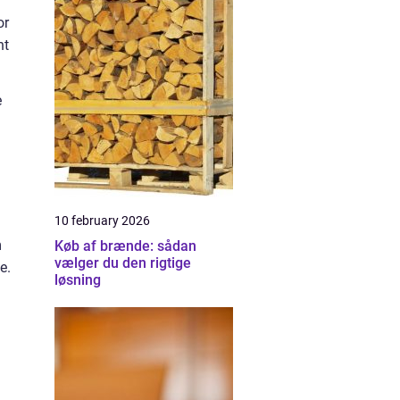
or
nt
e
10 february 2026
m
Køb af brænde: sådan
vælger du den rigtige
e.
løsning