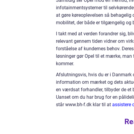
Samtidig ser Opel mod en fremtid, hvo
infotainmentsystemer til selvkørende 
at gøre køreoplevelsen så behagelig o
mobilitet, der både er tilgængelig o
I takt med at verden forandrer sig, bli
relevant gennem tiden vidner om virks
forståelse af kundernes behov. Deres
løsninger gør Opel til et mærke, man fo
kommer.
Afslutningsvis, hvis du er i Danmark o
information om mærket og dets aktue
en værdsat forhandler, tilbyder de et 
Uanset om du har brug for en pålideli
står www.bh-f.dk klar til at
assistere 
Re