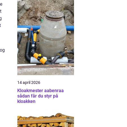
ge
t
g
t
 og
14 april 2026
Kloakmester aabenraa
sådan får du styr på
kloakken
l