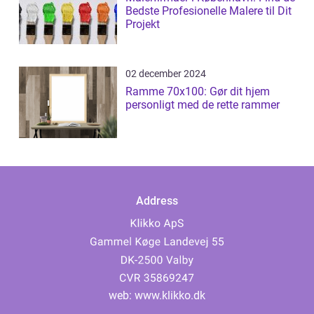
Bedste Profesionelle Malere til Dit
Projekt
02 december 2024
Ramme 70x100: Gør dit hjem
personligt med de rette rammer
Address
web:
www.klikko.dk