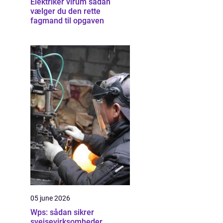
Elektriker virum sådan
vælger du den rette
fagmand til opgaven
05 june 2026
Wps: sådan sikrer
svejsevirksomheder