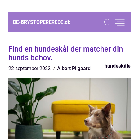
DE-BRYSTOPEREREDE.
dk
Find en hundeskål der matcher din
hunds behov.
hundeskåle
22 september 2022
Albert Pilgaard