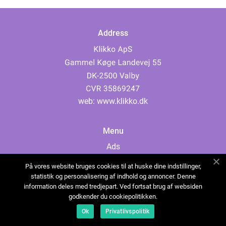
Address
web:
www.klikko.dk
Menu
Ads
About Us
På vores website bruges cookies til at huske dine indstillinger,
Cookies
statistik og personalisering af indhold og annoncer. Denne
information deles med tredjepart. Ved fortsat brug af websiden
Contact
godkender du cookiepolitikken.
Sitemap
Ok
Privatlivspolitik