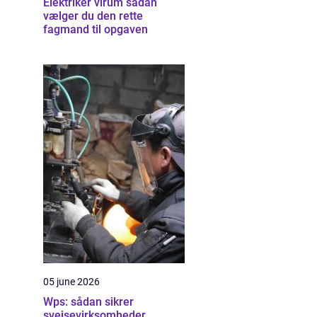
Elektriker virum sådan
vælger du den rette
fagmand til opgaven
05 june 2026
Wps: sådan sikrer
svejsevirksomheder