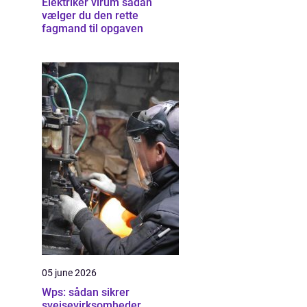
Elektriker virum sådan
vælger du den rette
fagmand til opgaven
05 june 2026
Wps: sådan sikrer
svejsevirksomheder