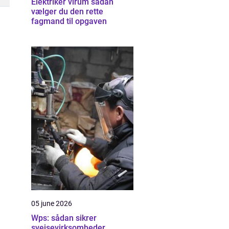
Elektriker virum sådan
vælger du den rette
fagmand til opgaven
05 june 2026
Wps: sådan sikrer
svejsevirksomheder