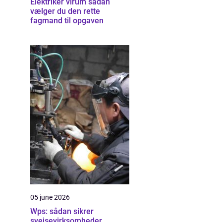
Elektriker virum sådan
vælger du den rette
fagmand til opgaven
05 june 2026
Wps: sådan sikrer
svejsevirksomheder