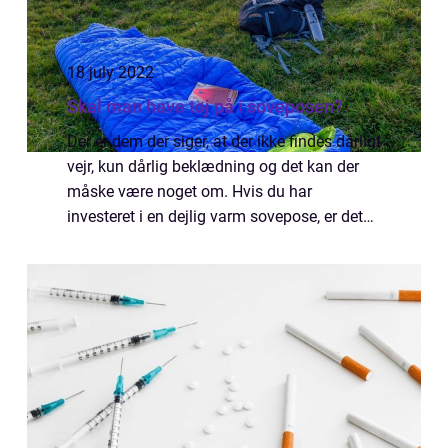
18 july 2022
Skal man have tøj på i soveposen?
Der er dem der siger, at der ikke findes dårligt
vejr, kun dårlig beklædning og det kan der
måske være noget om. Hvis du har
investeret i en dejlig varm sovepose, er det
så nødvendigt med tøj? det kom...