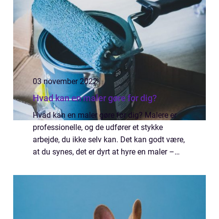
03 november 2022
Hvad kan en maler gøre for dig?
Hvad kan en maler gøre for dig? Malere er
professionelle, og de udfører et stykke
arbejde, du ikke selv kan. Det kan godt være,
at du synes, det er dyrt at hyre en maler –
men sammenlignet med det arbejde,
maleren udfører, er prisen lav. I denne arti...