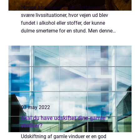
Mange har oplevet at stå i forfærdeligt
svære livssituationer, hvor vejen ud blev
fundet i alkohol eller stoffer, der kunne
dulme smerterne for en stund. Men denne
løsning er ikke langsigtet. Er du en af dem,
der har løbet panden mod muren, måske i f...
03 may 2022
Skal du have udskiftet dine gamle
vinduer?
Udskiftning af gamle vinduer er en god