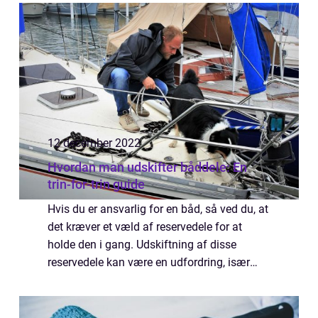
besvares bedst ved at tale med en
professionel ...
12 december 2022
Hvordan man udskifter båddele: En
trin-for-trin guide
Hvis du er ansvarlig for en båd, så ved du, at
det kræver et væld af reservedele for at
holde den i gang. Udskiftning af disse
reservedele kan være en udfordring, især
hvis man ikke er bekendt med deres
specifikationer. I denne artikel vil vi
gennemg...