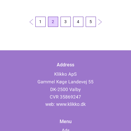
en masse ting, der er gode at have, når...
1
2
3
4
5
Address
web:
www.klikko.dk
Menu
Ads