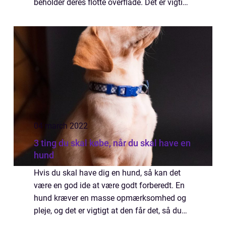
beholder deres flotte overflade. Det er vigtigt
at du sætter dig ind i, hvordan du giver dit
gulv den bedste behandling. ...
04 march 2022
3 ting du skal købe, når du skal have en
hund
Hvis du skal have dig en hund, så kan det
være en god ide at være godt forberedt. En
hund kræver en masse opmærksomhed og
pleje, og det er vigtigt at den får det, så du
og din hund kan være glade. Der er nemlig