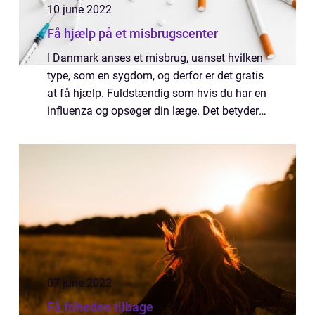
10 june 2022
Få hjælp på et misbrugscenter
I Danmark anses et misbrug, uanset hvilken
type, som en sygdom, og derfor er det gratis
at få hjælp. Fuldstændig som hvis du har en
influenza og opsøger din læge. Det betyder
også at du skal opgive dit cpr. nr. Det skal
udelukkende bruges til at knyt...
07 june 2022
Få friheden tilbage