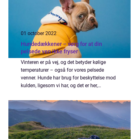
01 october 2022
Hundedækkener – sørg for at din
pelsede ven ikke fryser
Vinteren er på vej, og det betyder kølige
temperaturer – også for vores pelsede
venner. Hunde har brug for beskyttelse mod
kulden, ligesom vi har, og det er her,
hundedækkener kommer ind i billedet. Der er
et par ting, du skal være opmærksom på...