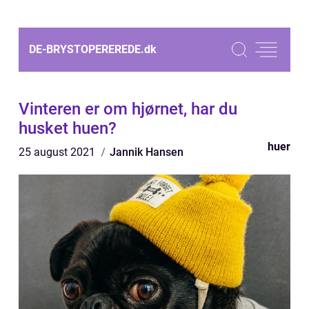
DE-BRYSTOPEREREDE.
dk
Vinteren er om hjørnet, har du
husket huen?
huer
25 august 2021
Jannik Hansen