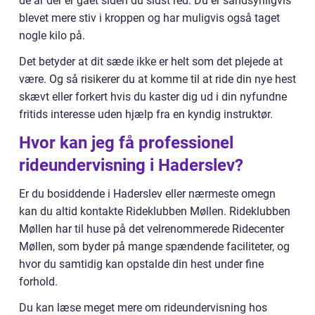
de år der er gået siden du sidst red. Du er sandsynligvis
blevet mere stiv i kroppen og har muligvis også taget
nogle kilo på.
Det betyder at dit sæde ikke er helt som det plejede at
være. Og så risikerer du at komme til at ride din nye hest
skævt eller forkert hvis du kaster dig ud i din nyfundne
fritids interesse uden hjælp fra en kyndig instruktør.
Hvor kan jeg få professionel
rideundervisning i Haderslev?
Er du bosiddende i Haderslev eller nærmeste omegn
kan du altid kontakte Rideklubben Møllen. Rideklubben
Møllen har til huse på det velrenommerede Ridecenter
Møllen, som byder på mange spændende faciliteter, og
hvor du samtidig kan opstalde din hest under fine
forhold.
Du kan læse meget mere om rideundervisning hos