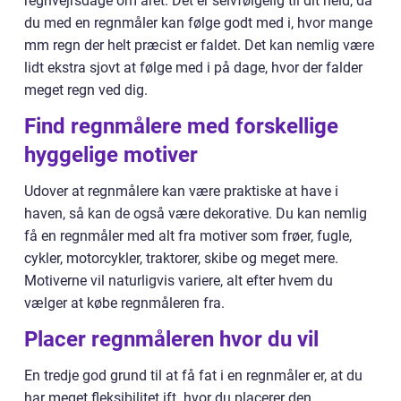
regnvejrsdage om året. Det er selvfølgelig til dit held, da
du med en regnmåler kan følge godt med i, hvor mange
mm regn der helt præcist er faldet. Det kan nemlig være
lidt ekstra sjovt at følge med i på dage, hvor der falder
meget regn ved dig.
Find regnmålere med forskellige
hyggelige motiver
Udover at regnmålere kan være praktiske at have i
haven, så kan de også være dekorative. Du kan nemlig
få en regnmåler med alt fra motiver som frøer, fugle,
cykler, motorcykler, traktorer, skibe og meget mere.
Motiverne vil naturligvis variere, alt efter hvem du
vælger at købe regnmåleren fra.
Placer regnmåleren hvor du vil
En tredje god grund til at få fat i en regnmåler er, at du
har meget fleksibilitet ift. hvor du placerer den.