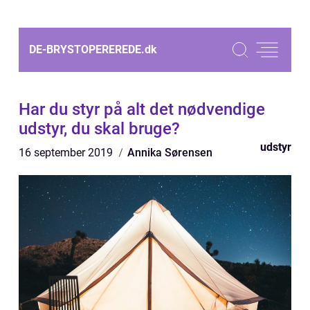
DE-BRYSTOPEREREDE.
dk
Har du styr på alt det nødvendige
udstyr, du skal bruge?
udstyr
16 september 2019
Annika Sørensen