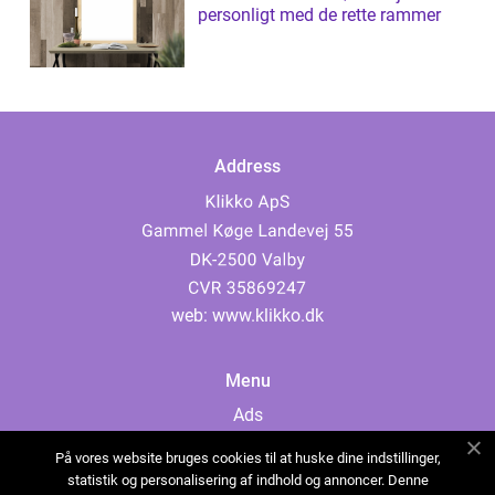
personligt med de rette rammer
Address
web:
www.klikko.dk
Menu
Ads
About Us
På vores website bruges cookies til at huske dine indstillinger,
Cookies
statistik og personalisering af indhold og annoncer. Denne