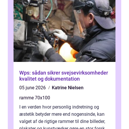
Wps: sådan sikrer svejsevirksomheder
kvalitet og dokumentation
05 june 2026
Katrine Nielsen
ramme 70x100
I en verden hvor personlig indretning og
æstetik betyder mere end nogensinde, kan
valget af de rigtige rammer til dine billeder,
plakater og kunstværker gøre en stor forskel.