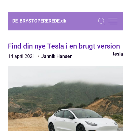
DE-BRYSTOPEREREDE.
dk
Find din nye Tesla i en brugt version
tesla
14 april 2021
Jannik Hansen