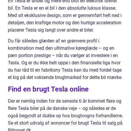
En Tesla er andet og mere end blot en elektrisk drevet
bil. En Tesla er en el bil i den absolutte luksus klasse.
Med sit eksklusive design, som er gennemført helt ned i
detaljen, den kraftige motor og den hurtige acceleration
placerer Tesla sig langt over andre el biler.
Du får således glæden af en grønnere profil i
kombination med den ultimative køreglæde – og en
pæn portion prestige – når du vælger at investere i en
Tesla. Og er du ikke helt oppe i den finansielle liga hvor
du har råd til en fabriksny Tesla kan du med fordel tage
et kig på det voksende brugtmarked for dette bil mærke.
Find en brugt Tesla online
Der er nemlig inden for de seneste ti år kommet flere og
flere Tesla biler på de danske veje – og således er de
også begyndt at dukke op hos brugtvogns forhandlerne.
Se et stort udvalg af annoncer for brugt Tesla til salg på
Biltorvet.dk.