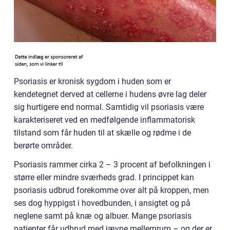
Psoriasis er kronisk sygdom i huden som er
kendetegnet derved at cellerne i hudens øvre lag deler
sig hurtigere end normal. Samtidig vil psoriasis være
karakteriseret ved en medfølgende inflammatorisk
tilstand som får huden til at skælle og rødme i de
berørte områder.
Psoriasis rammer cirka 2 – 3 procent af befolkningen i
større eller mindre sværheds grad. I princippet kan
psoriasis udbrud forekomme over alt på kroppen, men
ses dog hyppigst i hovedbunden, i ansigtet og på
neglene samt på knæ og albuer. Mange psoriasis
patienter får udbrud med jævne mellemrum – og der er