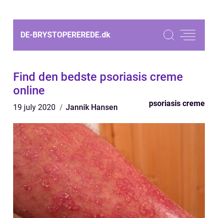
DE-BRYSTOPEREREDE.
dk
Find den bedste psoriasis creme
online
psoriasis creme
19 july 2020
Jannik Hansen