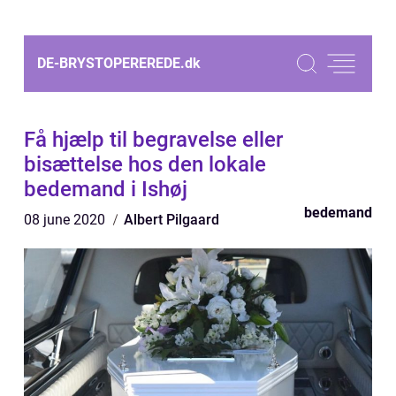
DE-BRYSTOPEREREDE.
dk
Få hjælp til begravelse eller
bisættelse hos den lokale
bedemand i Ishøj
bedemand
08 june 2020
Albert Pilgaard