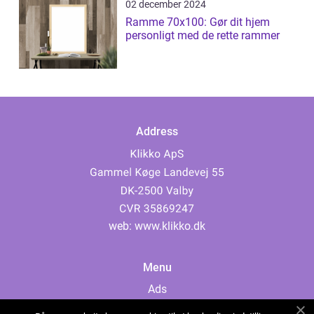
02 december 2024
Ramme 70x100: Gør dit hjem
personligt med de rette rammer
Address
web:
www.klikko.dk
Menu
Ads
About Us