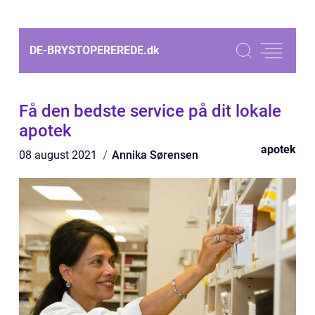
DE-BRYSTOPEREREDE.
dk
Få den bedste service på dit lokale
apotek
apotek
08 august 2021
Annika Sørensen