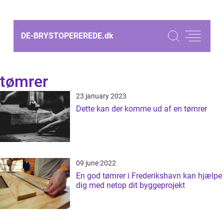
DE-BRYSTOPEREREDE.
dk
tømrer
23 january 2023
Dette kan der komme ud af en tømrer
09 june 2022
En god tømrer i Frederikshavn kan hjælpe
dig med netop dit byggeprojekt