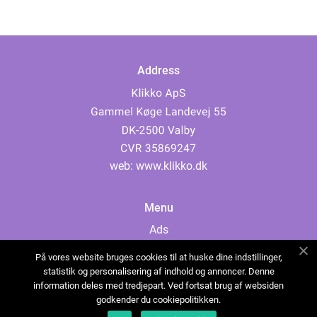
Address
web:
www.klikko.dk
Menu
Ads
About Us
På vores website bruges cookies til at huske dine indstillinger,
Cookies
statistik og personalisering af indhold og annoncer. Denne
information deles med tredjepart. Ved fortsat brug af websiden
Contact
godkender du cookiepolitikken.
Sitemap