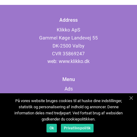
Address
web:
www.klikko.dk
Menu
Ads
About Us
På vores website bruges cookies til at huske dine indstillinger,
Cookies
statistik og personalisering af indhold og annoncer. Denne
information deles med tredjepart. Ved fortsat brug af websiden
Contact
godkender du cookiepolitikken.
Sitemap
Ok
Privatlivspolitik