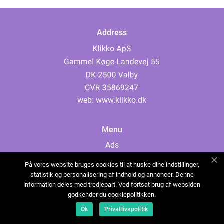
Address
web:
www.klikko.dk
Menu
Ads
About Us
På vores website bruges cookies til at huske dine indstillinger,
Cookies
statistik og personalisering af indhold og annoncer. Denne
information deles med tredjepart. Ved fortsat brug af websiden
Contact
godkender du cookiepolitikken.
Sitemap
Ok
Privatlivspolitik