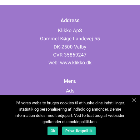
Address
web:
www.klikko.dk
Menu
Ads
About Us
På vores website bruges cookies til at huske dine indstillinger,
Cookies
statistik og personalisering af indhold og annoncer. Denne
information deles med tredjepart. Ved fortsat brug af websiden
Contact
godkender du cookiepolitikken.
Sitemap
Ok
Privatlivspolitik