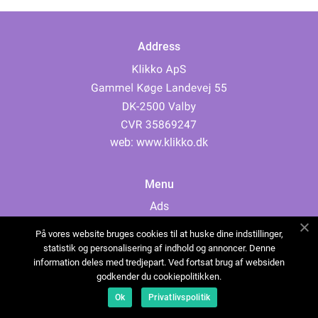
Address
web:
www.klikko.dk
Menu
Ads
About Us
På vores website bruges cookies til at huske dine indstillinger,
Cookies
statistik og personalisering af indhold og annoncer. Denne
information deles med tredjepart. Ved fortsat brug af websiden
Contact
godkender du cookiepolitikken.
Sitemap
Ok
Privatlivspolitik