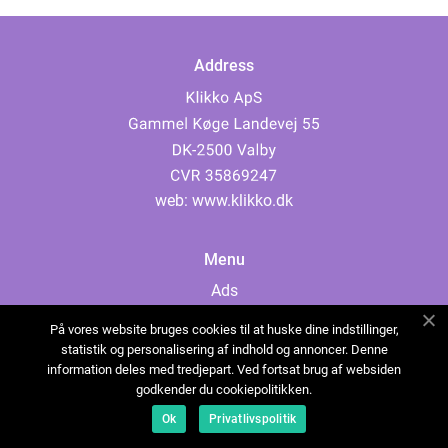
Address
web:
www.klikko.dk
Menu
Ads
About Us
På vores website bruges cookies til at huske dine indstillinger,
Cookies
statistik og personalisering af indhold og annoncer. Denne
information deles med tredjepart. Ved fortsat brug af websiden
Contact
godkender du cookiepolitikken.
Sitemap
Ok
Privatlivspolitik