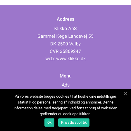
Address
web:
www.klikko.dk
Menu
Ads
About Us
På vores website bruges cookies til at huske dine indstillinger,
Cookies
statistik og personalisering af indhold og annoncer. Denne
information deles med tredjepart. Ved fortsat brug af websiden
Contact
godkender du cookiepolitikken.
Sitemap
Ok
Privatlivspolitik